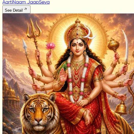
Aarti
Naam Jaap
Seva
See Detail