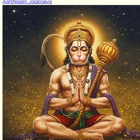
Aarti
Naam Jaap
Seva