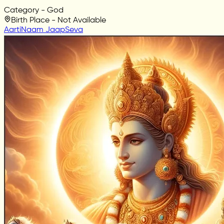
Category - God
Birth Place - Not Available
Aarti
Naam Jaap
Seva