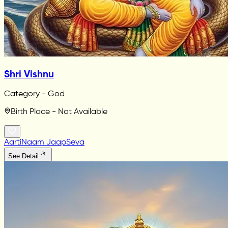
Shri Vishnu
Category - God
Birth Place - Not Available
Aarti
Naam Jaap
Seva
See Detail