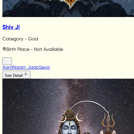
Shiv Ji
Category - God
Birth Place - Not Available
Aarti
Naam Jaap
Seva
See Detail