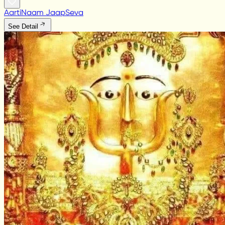
Aarti
Naam Jaap
Seva
See Detail