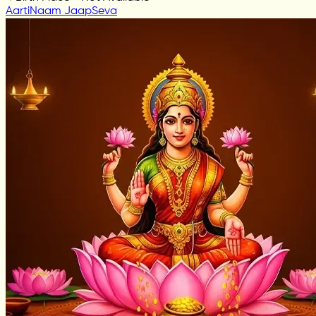
Aarti
Naam Jaap
Seva