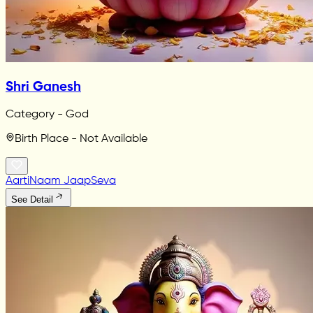
Shri Ganesh
Category - God
Birth Place - Not Available
Aarti
Naam Jaap
Seva
See Detail