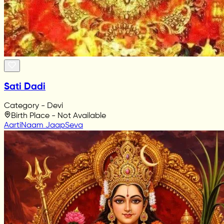
Sati Dadi
Category - Devi
Birth Place - Not Available
Aarti
Naam Jaap
Seva