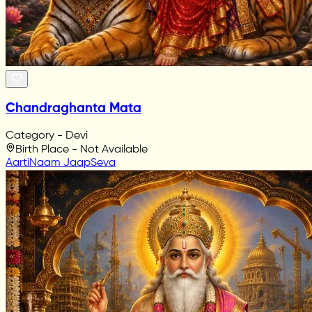
Chandraghanta Mata
Category - Devi
Birth Place - Not Available
Aarti
Naam Jaap
Seva