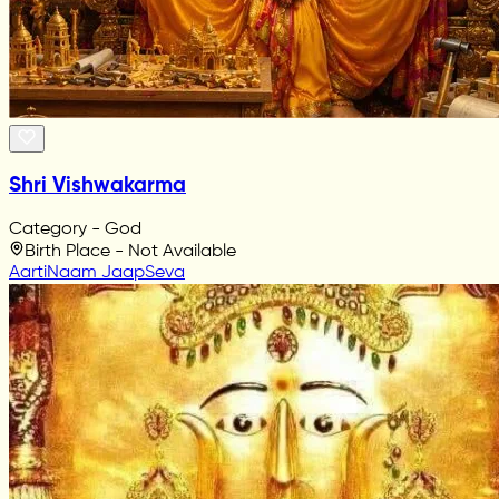
Shri Vishwakarma
Category - God
Birth Place - Not Available
Aarti
Naam Jaap
Seva