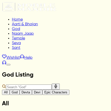
Home
Aarti & Bhajan
God
Naam Jaap
Temple
Seva
Sant
Wishlist
Help
God Listing
All
God
Devta
Devi
Epic Characters
All