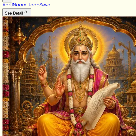
Aarti
Naam Jaap
Seva
See Detail